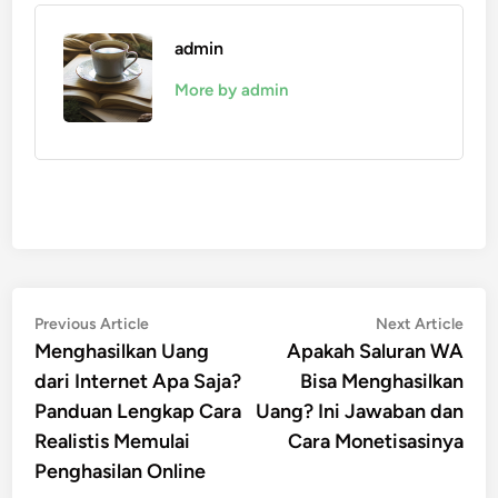
admin
More by admin
Post
Previous
Nex
Previous Article
Next Article
article:
artic
Menghasilkan Uang
Apakah Saluran WA
navigation
dari Internet Apa Saja?
Bisa Menghasilkan
Panduan Lengkap Cara
Uang? Ini Jawaban dan
Realistis Memulai
Cara Monetisasinya
Penghasilan Online