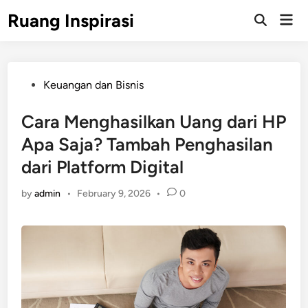
Skip
Ruang Inspirasi
Mai
to
Men
content
Posted
Keuangan dan Bisnis
in
Cara Menghasilkan Uang dari HP
Apa Saja? Tambah Penghasilan
dari Platform Digital
by
admin
•
February 9, 2026
•
0