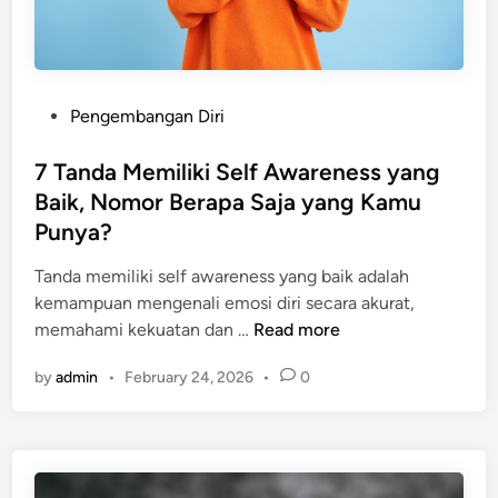
M
a
r
a
P
Pengembangan Diri
h
o
a
s
7 Tanda Memiliki Self Awareness yang
g
t
Baik, Nomor Berapa Saja yang Kamu
a
e
r
Punya?
d
T
i
Tanda memiliki self awareness yang baik adalah
i
n
kemampuan mengenali emosi diri secara akurat,
d
7
memahami kekuatan dan …
Read more
a
T
k
by
admin
•
February 24, 2026
•
0
a
M
n
e
d
r
a
u
M
s