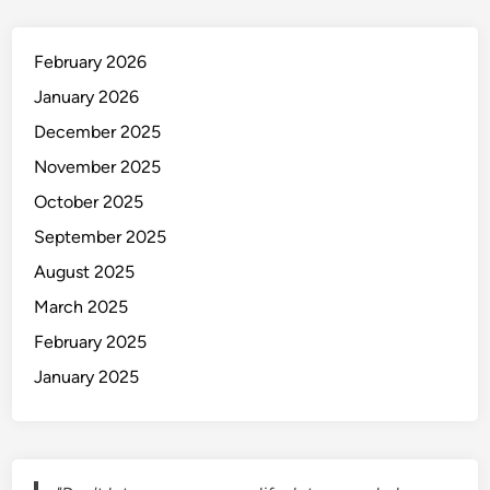
a
d
j
i
a
February 2026
r
r
i
January 2026
u
?
December 2025
n
A
t
November 2025
g
u
a
October 2025
k
r
September 2025
M
H
e
August 2025
i
r
d
March 2025
a
u
February 2025
s
p
a
January 2025
m
K
u
h
P
a
u
w
n