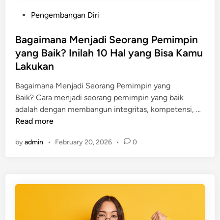
t
n
P
Pengembangan Diri
u
E
o
S
m
s
Bagaimana Menjadi Seorang Pemimpin
e
o
t
yang Baik? Inilah 10 Hal yang Bisa Kamu
p
s
e
e
Lakukan
i
d
r
o
i
Bagaimana Menjadi Seorang Pemimpin yang
t
n
n
Baik? Cara menjadi seorang pemimpin yang baik
i
a
B
adalah dengan membangun integritas, kompetensi, …
A
l
a
Read more
p
M
g
a
e
by
admin
•
February 20, 2026
•
0
a
?
n
i
I
u
m
n
r
a
i
u
n
l
t
a
a
D
M
h