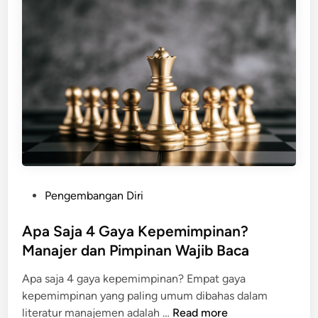
e
a
m
k
i
D
l
i
i
r
k
i
i
d
S
a
e
n
l
H
f
u
P
Pengembangan Diri
A
b
o
w
u
s
Apa Saja 4 Gaya Kepemimpinan?
a
n
t
Manajer dan Pimpinan Wajib Baca
r
g
e
e
a
Apa saja 4 gaya kepemimpinan? Empat gaya
d
n
n
kepemimpinan yang paling umum dibahas dalam
i
e
A
literatur manajemen adalah …
Read more
n
s