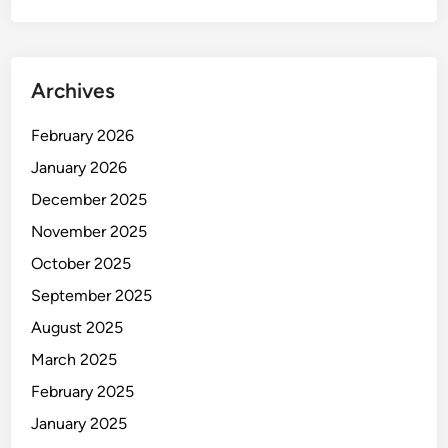
n
?
I
Archives
n
i
February 2026
P
e
January 2026
n
December 2025
j
November 2025
e
l
October 2025
a
September 2025
s
August 2025
a
n
March 2025
d
February 2025
a
January 2025
r