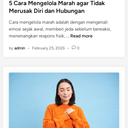
s
5 Cara Mengelola Marah agar Tidak
t
Merusak Diri dan Hubungan
e
Cara mengelola marah adalah dengan mengenali
d
emosi sejak awal, memberi jeda sebelum bereaksi,
i
5
menenangkan respons fisik, …
Read more
n
C
by
admin
•
February 25, 2026
•
0
a
r
a
M
e
n
g
e
l
o
l
a