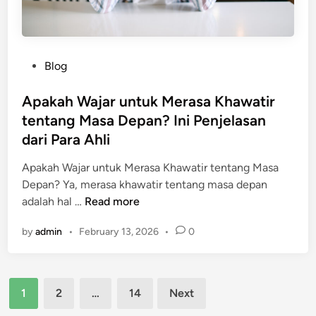
e
t
u
n
a
k
a
s
a
i
d
n
P
Blog
k
a
o
a
n
s
Apakah Wajar untuk Merasa Khawatir
n
K
t
tentang Masa Depan? Ini Penjelasan
V
e
e
a
dari Para Ahli
m
d
l
a
i
Apakah Wajar untuk Merasa Khawatir tentang Masa
u
m
n
Depan? Ya, merasa khawatir tentang masa depan
e
p
A
adalah hal …
Read more
D
u
p
i
a
by
admin
•
February 13, 2026
•
0
a
r
n
k
i
K
a
S
a
Posts
h
e
1
2
…
14
Next
m
W
n
pagination
u