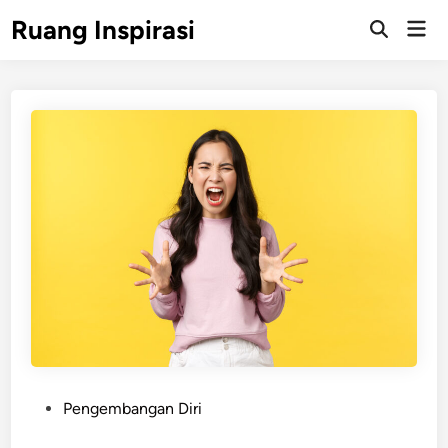
Skip
Ruang Inspirasi
Mai
to
Men
content
P
Pengembangan Diri
o