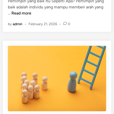
Pemimpin yang Baik Itu Seperti Apa? Pemimpin yang
d
p
baik adalah individu yang mampu memberi arah yang
i
M
P
…
Read more
n
e
e
m
by
admin
•
February 21, 2026
•
0
m
b
i
a
m
n
p
g
i
u
n
n
y
K
a
e
n
c
g
e
B
r
a
d
i
a
k
s
I
a