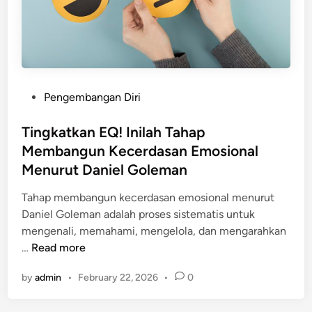
p
a
E
i
?
m
n
o
a
s
n
i
W
P
Pengembangan Diri
S
a
o
e
j
s
Tingkatkan EQ! Inilah Tahap
d
i
t
Membangun Kecerdasan Emosional
i
b
e
h
Menurut Daniel Goleman
B
d
a
a
i
Tahap membangun kecerdasan emosional menurut
g
c
n
Daniel Goleman adalah proses sistematis untuk
a
a
mengenali, memahami, mengelola, dan mengarahkan
r
T
…
Read more
T
i
i
by
admin
•
February 22, 2026
•
0
n
d
g
a