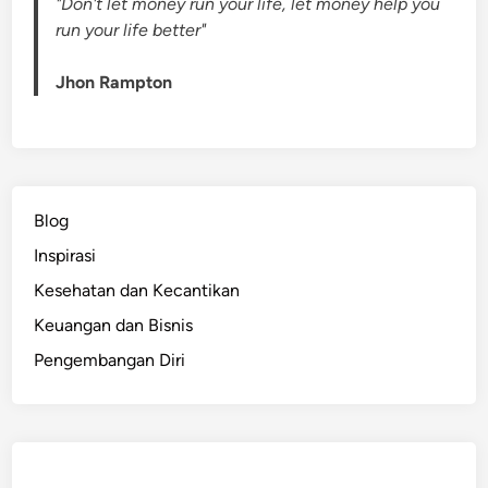
"Don't let money run your life, let money help you
a
y
run your life better"
t
a
i
M
Jhon Rampton
r
a
t
k
e
n
n
a
t
Blog
a
n
Inspirasi
g
Kesehatan dan Kecantikan
M
Keuangan dan Bisnis
a
s
Pengembangan Diri
a
D
e
p
a