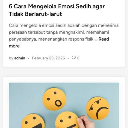
a
s
6 Cara Mengelola Emosi Sedih agar
i
p
t
Tidak Berlarut-larut
n
a
e
a
S
Cara mengelola emosi sedih adalah dengan menerima
d
n
a
perasaan tersebut tanpa menghakimi, memahami
i
?
j
6
penyebabnya, menenangkan respons fisik …
Read
n
M
a
C
more
a
y
a
n
a
by
admin
•
February 23, 2026
•
0
r
a
n
a
j
g
M
e
K
e
r
a
n
d
m
g
a
u
e
n
P
l
P
u
o
i
n
l
m
y
a