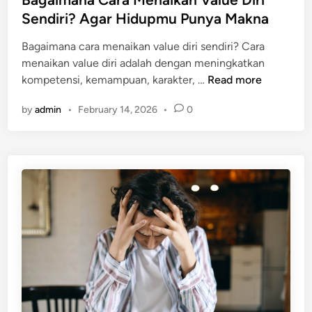
r
0
t
Sendiri? Agar Hidupmu Punya Makna
i
H
e
u
a
Bagaimana cara menaikan value diri sendiri? Cara
d
n
l
menaikan value diri adalah dengan meningkatkan
i
t
y
B
kompetensi, kemampuan, karakter, …
Read more
n
u
a
a
k
n
by
admin
•
February 14, 2026
•
0
g
U
g
a
p
B
i
g
i
m
r
s
a
a
a
n
d
K
a
e
a
C
K
m
a
u
u
r
a
L
a
l
a
M
i
k