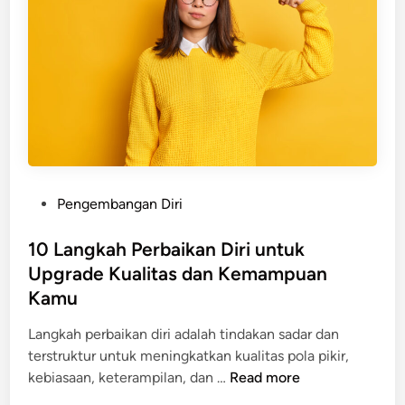
a
e
7
n
n
C
i
j
i
e
a
r
l
d
i
G
i
-
o
S
C
l
e
i
e
o
r
m
P
Pengembangan Diri
r
i
a
o
a
n
n
s
10 Langkah Perbaikan Diri untuk
n
y
t
Upgrade Kualitas dan Kemampuan
g
a
e
P
Kamu
d
e
i
Langkah perbaikan diri adalah tindakan sadar dan
m
n
terstruktur untuk meningkatkan kualitas pola pikir,
i
1
kebiasaan, keterampilan, dan …
Read more
m
0
p