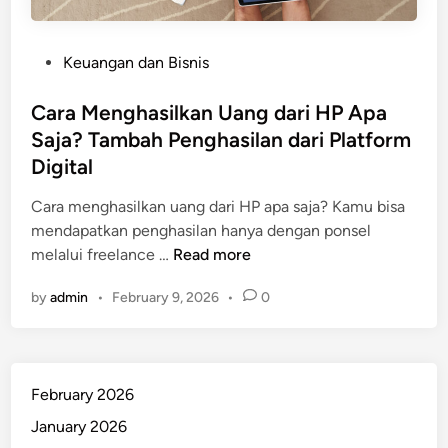
P
Keuangan dan Bisnis
o
s
Cara Menghasilkan Uang dari HP Apa
t
Saja? Tambah Penghasilan dari Platform
e
Digital
d
i
Cara menghasilkan uang dari HP apa saja? Kamu bisa
n
mendapatkan penghasilan hanya dengan ponsel
C
melalui freelance …
Read more
a
by
admin
•
February 9, 2026
•
0
r
a
M
e
February 2026
n
g
January 2026
h