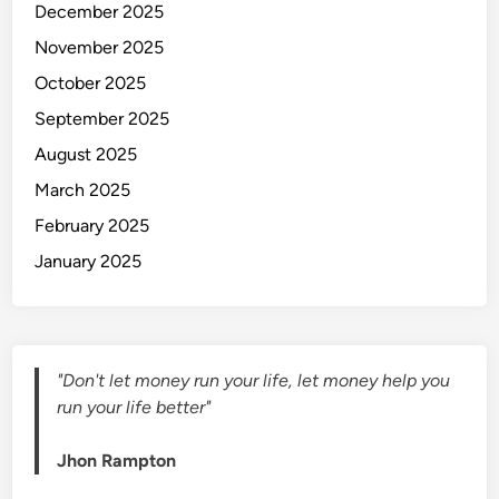
December 2025
a
November 2025
s
i
October 2025
l
September 2025
k
August 2025
a
n
March 2025
U
February 2025
a
January 2025
n
g
d
a
r
"Don't let money run your life, let money help you
i
run your life better"
H
P
Jhon Rampton
A