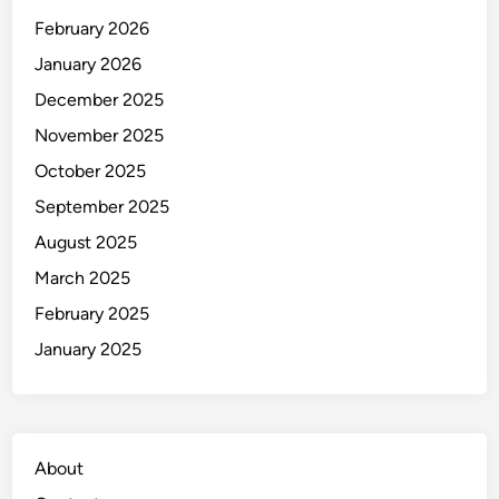
s
February 2026
i
January 2026
l
a
December 2025
n
November 2025
d
October 2025
a
r
September 2025
i
August 2025
P
March 2025
l
a
February 2025
t
January 2025
f
o
r
m
About
D
i