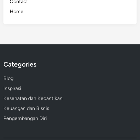
Contact
g
Home
i
t
a
l
Categories
Blog
Inspirasi
Kesehatan dan Kecantikan
Keuangan dan Bisnis
Pengembangan Diri