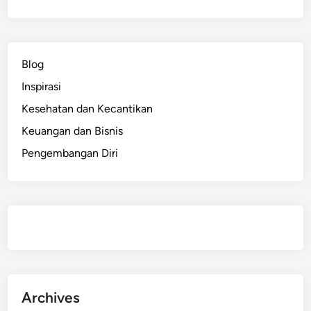
p
a
S
a
Blog
j
Inspirasi
a
?
Kesehatan dan Kecantikan
T
Keuangan dan Bisnis
a
Pengembangan Diri
m
b
a
h
P
e
n
g
h
Archives
a