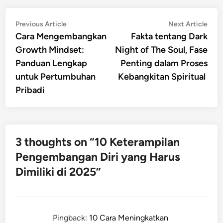
Post
Previous
Nex
Previous Article
Next Article
article:
artic
Cara Mengembangkan
Fakta tentang Dark
navigation
Growth Mindset:
Night of The Soul, Fase
Panduan Lengkap
Penting dalam Proses
untuk Pertumbuhan
Kebangkitan Spiritual
Pribadi
3 thoughts on “
10 Keterampilan
Pengembangan Diri yang Harus
Dimiliki di 2025
”
Pingback:
10 Cara Meningkatkan