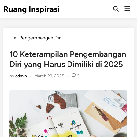
Skip
Ruang Inspirasi
Mai
to
Men
content
Posted
Pengembangan Diri
in
10 Keterampilan Pengembangan
Diri yang Harus Dimiliki di 2025
by
admin
•
March 29, 2025
•
3