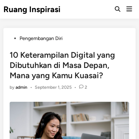
Skip
Ruang Inspirasi
Mai
to
Men
content
Posted
Pengembangan Diri
in
10 Keterampilan Digital yang
Dibutuhkan di Masa Depan,
Mana yang Kamu Kuasai?
by
admin
•
September 1, 2025
•
2