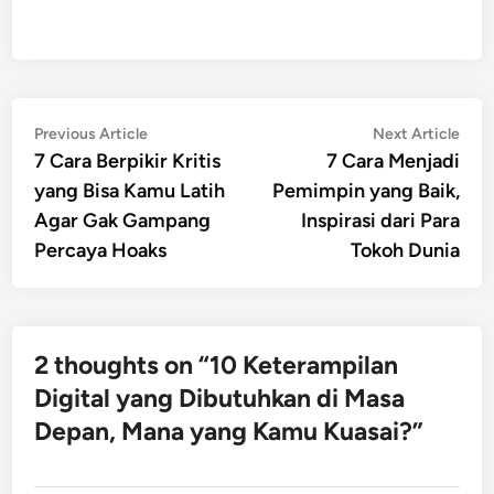
Post
Previous
Nex
Previous Article
Next Article
article:
artic
7 Cara Berpikir Kritis
7 Cara Menjadi
navigation
yang Bisa Kamu Latih
Pemimpin yang Baik,
Agar Gak Gampang
Inspirasi dari Para
Percaya Hoaks
Tokoh Dunia
2 thoughts on “
10 Keterampilan
Digital yang Dibutuhkan di Masa
Depan, Mana yang Kamu Kuasai?
”