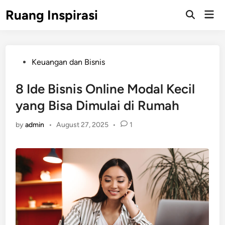
Skip
Ruang Inspirasi
Mai
to
Men
content
Posted
Keuangan dan Bisnis
in
8 Ide Bisnis Online Modal Kecil
yang Bisa Dimulai di Rumah
by
admin
•
August 27, 2025
•
1