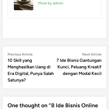
More by admin
Post
Previous
Nex
Previous Article
Next Article
article:
artic
10 Skill yang
7 Ide Bisnis Gantungan
navigation
Menghasilkan Uang di
Kunci, Peluang Kreatif
Era Digital, Punya Salah
dengan Modal Kecil
Satunya?
One thought on “
8 Ide Bisnis Online