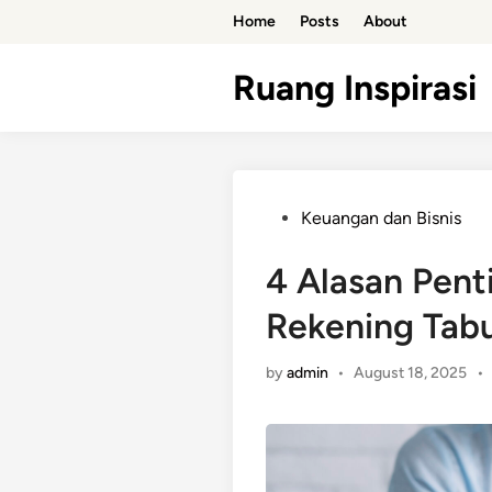
Skip
Home
Posts
About
to
content
Ruang Inspirasi
Posted
Keuangan dan Bisnis
in
4 Alasan Pen
Rekening Tab
by
admin
•
August 18, 2025
•