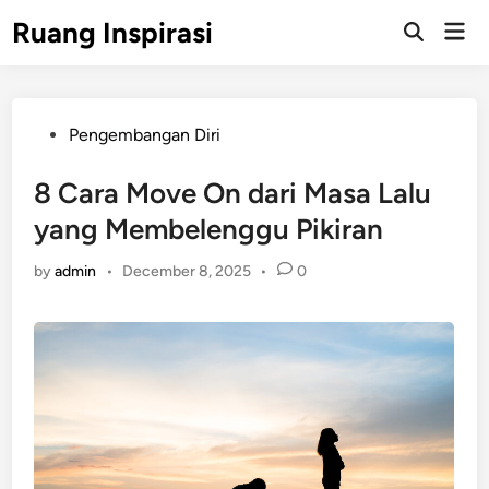
Skip
Ruang Inspirasi
Mai
to
Men
content
Posted
Pengembangan Diri
in
8 Cara Move On dari Masa Lalu
yang Membelenggu Pikiran
by
admin
•
December 8, 2025
•
0