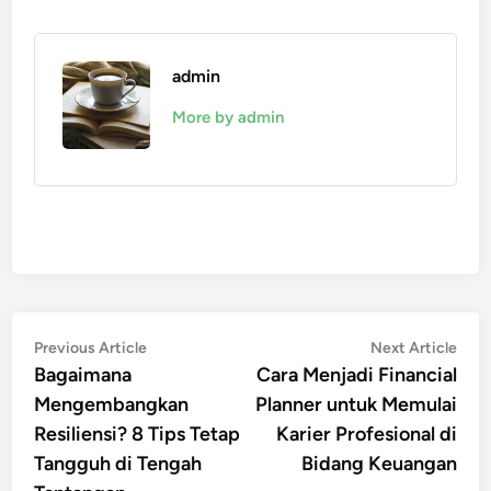
admin
More by admin
Post
Previous
Nex
Previous Article
Next Article
article:
artic
Bagaimana
Cara Menjadi Financial
navigation
Mengembangkan
Planner untuk Memulai
Resiliensi? 8 Tips Tetap
Karier Profesional di
Tangguh di Tengah
Bidang Keuangan