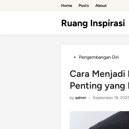
Skip
Home
Posts
About
to
content
Ruang Inspirasi
Posted
Pengembangan Diri
in
Cara Menjadi 
Penting yang P
by
admin
•
September 18, 202