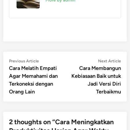
More by admin
Post
Previous
Nex
Previous Article
Next Article
article:
artic
Cara Melatih Empati
Cara Membangun
navigation
Agar Memahami dan
Kebiasaan Baik untuk
Terkoneksi dengan
Jadi Versi Diri
Orang Lain
Terbaikmu
2 thoughts on “
Cara Meningkatkan