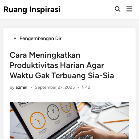
Skip
Ruang Inspirasi
Mai
to
Men
content
Posted
Pengembangan Diri
in
Cara Meningkatkan
Produktivitas Harian Agar
Waktu Gak Terbuang Sia-Sia
by
admin
•
September 27, 2025
•
2