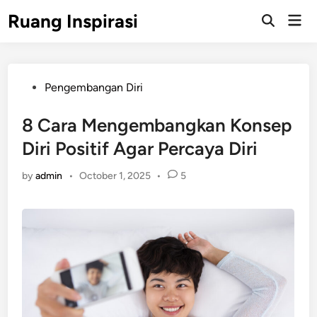
Skip
Ruang Inspirasi
Mai
to
Men
content
Posted
Pengembangan Diri
in
8 Cara Mengembangkan Konsep
Diri Positif Agar Percaya Diri
by
admin
•
October 1, 2025
•
5