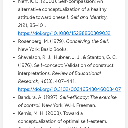
Neff, K. D. (2003). Self-compassion: An
alternative conceptualization of a healthy
attitude toward oneself.
Self and Identity,
2
(2), 85–101.
https://doi.org/10.1080/15298860309032
Rosenberg, M. (1979).
Conceiving the Self.
New York: Basic Books.
Shavelson, R. J., Hubner, J. J., & Stanton, G. C.
(1976). Self-concept: Validation of construct
interpretations.
Review of Educational
Research, 46
(3), 407–441.
https://doi.org/10.3102/00346543046003407
Bandura, A. (1997).
Self-efficacy: The exercise
of control.
New York: W.H. Freeman.
Kernis, M. H. (2003). Toward a
conceptualization of optimal self-esteem.