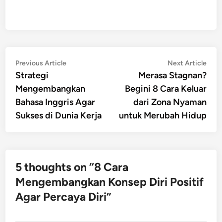
Post
Previous
Nex
Previous Article
Next Article
article:
artic
Strategi
Merasa Stagnan?
navigation
Mengembangkan
Begini 8 Cara Keluar
Bahasa Inggris Agar
dari Zona Nyaman
Sukses di Dunia Kerja
untuk Merubah Hidup
5 thoughts on “
8 Cara
Mengembangkan Konsep Diri Positif
Agar Percaya Diri
”