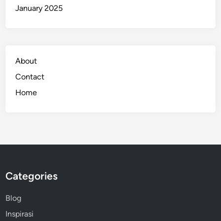
January 2025
a
n
g
a
t
About
Contact
Home
Categories
Blog
Inspirasi