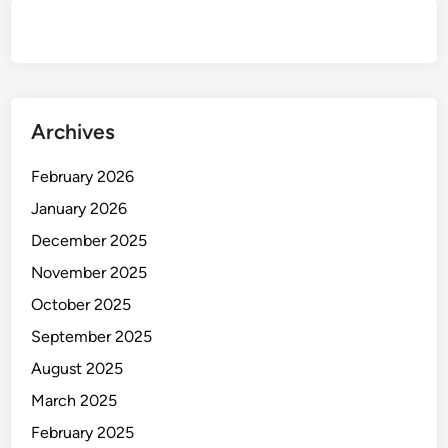
i
a
p
H
a
Archives
r
i
February 2026
B
i
January 2026
a
December 2025
r
November 2025
T
e
October 2025
t
September 2025
a
August 2025
p
S
March 2025
e
February 2025
m