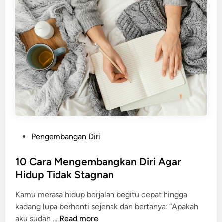
p
a
i
n
k
d
i
u
r
a
P
n
o
L
s
e
i
n
t
g
i
k
P
Pengembangan Diri
f
a
o
,
p
s
10 Cara Mengembangkan Diri Agar
J
u
t
Hidup Tidak Stagnan
a
n
e
l
t
Kamu merasa hidup berjalan begitu cepat hingga
d
a
u
kadang lupa berhenti sejenak dan bertanya: “Apakah
i
n
k
1
aku sudah …
Read more
n
i