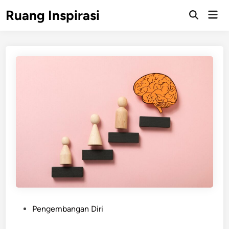
Skip
Ruang Inspirasi
Mai
to
Men
content
P
Pengembangan Diri
o