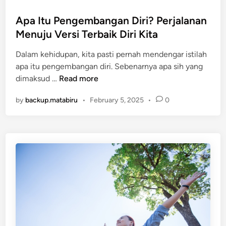
a
o
i
n
s
Apa Itu Pengembangan Diri? Perjalanan
r
T
t
Menuju Versi Terbaik Diri Kita
i
e
e
A
n
Dalam kehidupan, kita pasti pernah mendengar istilah
d
g
a
apa itu pengembangan diri. Sebenarnya apa sih yang
i
a
n
A
dimaksud …
Read more
n
r
g
p
H
by
backup.matabiru
•
February 5, 2025
•
0
a
i
I
d
t
u
u
p
P
T
e
i
n
d
g
a
e
k
m
S
b