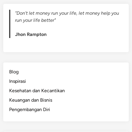
k
k
C
D
"Don't let money run your life, let money help you
a
i
run your life better"
r
r
a
i
Jhon Rampton
T
K
e
i
r
t
m
a
o
Blog
t
i
Inspirasi
v
Kesehatan dan Kecantikan
a
Keuangan dan Bisnis
s
i
Pengembangan Diri
S
e
t