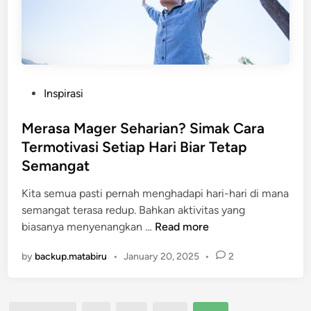
t
a
a
n
g
g
n
a
a
n
n
P
Inspirasi
D
o
i
s
Merasa Mager Seharian? Simak Cara
r
t
Termotivasi Setiap Hari Biar Tetap
i
e
?
Semangat
d
P
i
Kita semua pasti pernah menghadapi hari-hari di mana
e
n
semangat terasa redup. Bahkan aktivitas yang
r
M
biasanya menyenangkan …
Read more
j
e
a
by
backup.matabiru
•
January 20, 2025
•
2
r
l
a
a
s
n
a