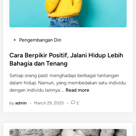
g
k
a
n
G
P
Pengembangan Diri
r
o
o
s
Cara Berpikir Positif, Jalani Hidup Lebih
w
t
Bahagia dan Tenang
t
e
h
Setiap orang pasti menghadapi berbagai tantangan
d
M
dalam hidup. Namun, yang membedakan satu individu
i
i
C
dengan individu lainnya …
Read more
n
n
a
d
by
admin
•
March 29, 2025
•
2
r
s
a
e
B
t
e
:
r
P