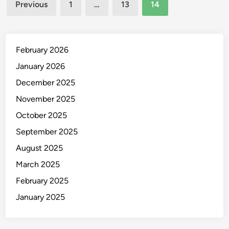
Posts
a
Previous
1
…
13
14
M
n
pagination
a
M
g
e
e
February 2026
n
r
u
January 2026
S
j
December 2025
e
u
h
November 2025
V
a
e
October 2025
r
r
September 2025
i
s
a
August 2025
i
n
T
March 2025
?
e
February 2025
S
r
i
January 2025
b
m
a
a
i