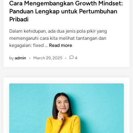
s
Cara Mengembangkan Growth Mindset:
t
Panduan Lengkap untuk Pertumbuhan
e
Pribadi
d
i
Dalam kehidupan, ada dua jenis pola pikir yang
n
memengaruhi cara kita melihat tantangan dan
C
kegagalan: fixed …
Read more
a
by
admin
•
March 29, 2025
•
4
r
a
M
e
n
g
e
m
b
a
n