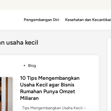
Pengembangan Diri
Kesehatan dan Kecantika
 usaha kecil
P
Blog
o
s
10 Tips Mengembangkan
t
Usaha Kecil agar Bisnis
e
Rumahan Punya Omzet
d
Miliaran
i
n
Tips Mengembangkan Usaha Kecil –