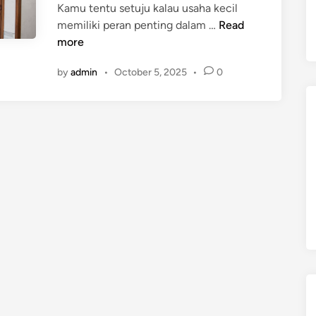
Kamu tentu setuju kalau usaha kecil
1
memiliki peran penting dalam …
Read
0
more
T
by
admin
•
October 5, 2025
•
0
i
p
s
M
e
n
g
e
m
b
a
n
g
k
a