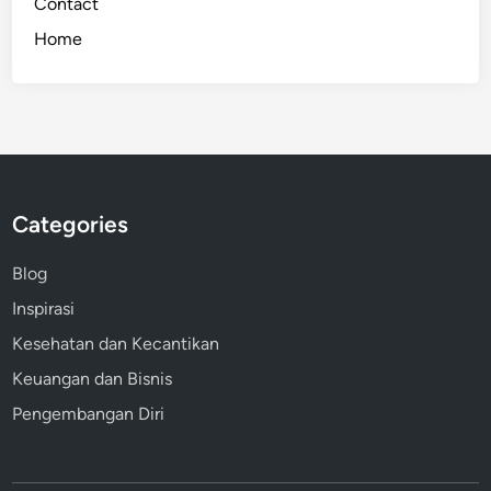
Contact
m
Home
u
l
a
i
P
e
n
Categories
g
h
Blog
a
Inspirasi
s
i
Kesehatan dan Kecantikan
l
Keuangan dan Bisnis
a
Pengembangan Diri
n
O
n