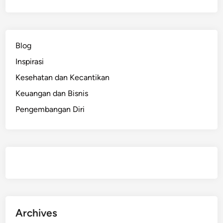
t
A
p
a
Blog
S
Inspirasi
a
j
Kesehatan dan Kecantikan
a
Keuangan dan Bisnis
?
Pengembangan Diri
P
a
n
d
u
a
n
L
e
Archives
n