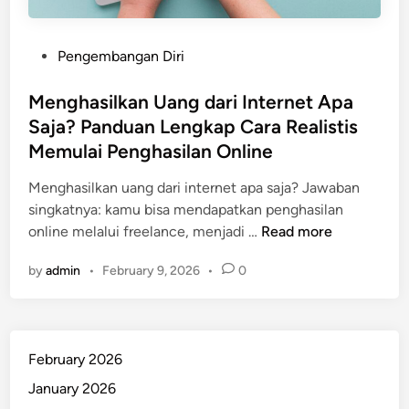
P
Pengembangan Diri
o
s
Menghasilkan Uang dari Internet Apa
t
Saja? Panduan Lengkap Cara Realistis
e
Memulai Penghasilan Online
d
i
Menghasilkan uang dari internet apa saja? Jawaban
n
singkatnya: kamu bisa mendapatkan penghasilan
M
online melalui freelance, menjadi …
Read more
e
by
admin
•
February 9, 2026
•
0
n
g
h
a
February 2026
s
i
January 2026
l