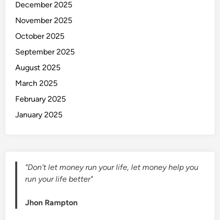
December 2025
k
November 2025
a
n
October 2025
U
September 2025
a
August 2025
n
g
March 2025
d
February 2025
a
January 2025
r
i
I
n
t
"Don't let money run your life, let money help you
e
run your life better"
r
n
Jhon Rampton
e