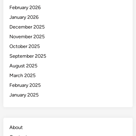
g
February 2026
k
January 2026
a
p
December 2025
C
November 2025
a
October 2025
r
a
September 2025
R
August 2025
e
March 2025
a
l
February 2025
i
January 2025
s
t
i
s
About
M
e