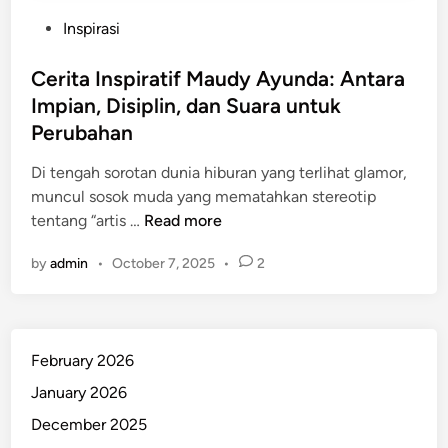
P
Inspirasi
o
s
Cerita Inspiratif Maudy Ayunda: Antara
t
Impian, Disiplin, dan Suara untuk
e
Perubahan
d
i
Di tengah sorotan dunia hiburan yang terlihat glamor,
n
muncul sosok muda yang mematahkan stereotip
C
tentang “artis …
Read more
e
by
admin
•
October 7, 2025
•
2
r
i
t
a
February 2026
I
n
January 2026
s
December 2025
p