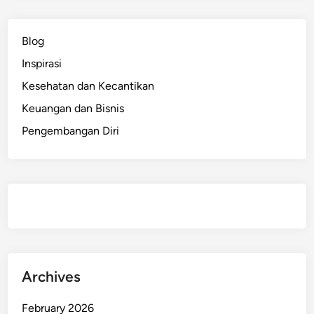
n
t
Blog
a
Inspirasi
r
a
Kesehatan dan Kecantikan
I
Keuangan dan Bisnis
m
Pengembangan Diri
p
i
a
n
,
D
i
s
i
Archives
p
l
February 2026