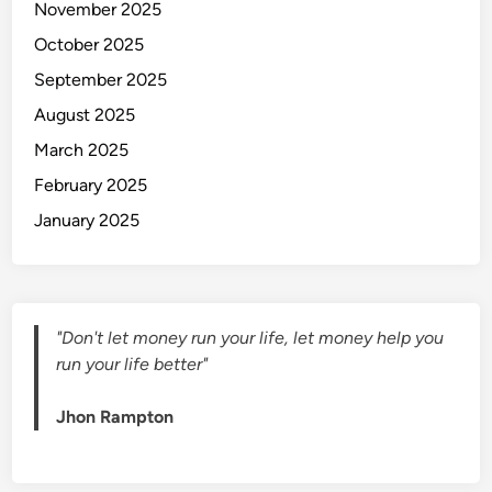
November 2025
i
r
October 2025
a
September 2025
t
August 2025
i
f
March 2025
M
February 2025
a
January 2025
u
d
y
A
y
"Don't let money run your life, let money help you
u
run your life better"
n
d
Jhon Rampton
a
:
A