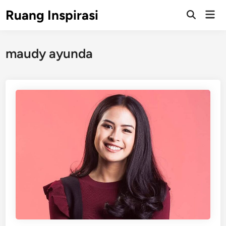
Skip
Ruang Inspirasi
Mai
to
Men
content
maudy ayunda