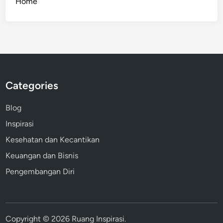
Home
u
b
a
h
a
n
Categories
Blog
Inspirasi
Kesehatan dan Kecantikan
Keuangan dan Bisnis
Pengembangan Diri
Copyright © 2026
Ruang Inspirasi
.