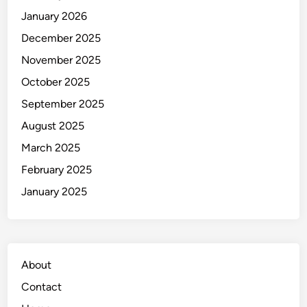
i
January 2026
n
,
December 2025
d
November 2025
a
October 2025
n
S
September 2025
u
August 2025
a
March 2025
r
a
February 2025
u
January 2025
n
t
u
k
About
P
e
Contact
r