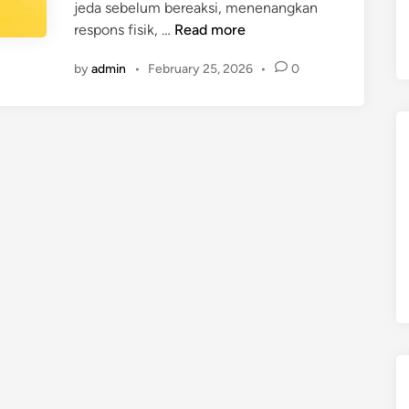
jeda sebelum bereaksi, menenangkan
5
respons fisik, …
Read more
C
by
admin
•
February 25, 2026
•
0
a
r
a
M
e
n
g
e
l
o
l
a
M
a
r
a