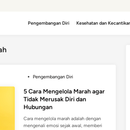
Pengembangan Diri
Kesehatan dan Kecantika
ah
P
Pengembangan Diri
o
s
5 Cara Mengelola Marah agar
t
Tidak Merusak Diri dan
e
Hubungan
d
i
Cara mengelola marah adalah dengan
n
mengenali emosi sejak awal, memberi