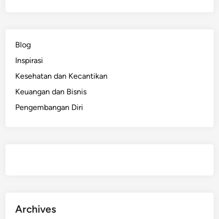
m
u
l
a
Blog
,
Inspirasi
8
T
Kesehatan dan Kecantikan
i
Keuangan dan Bisnis
p
Pengembangan Diri
s
A
m
p
u
h
y
a
n
Archives
g