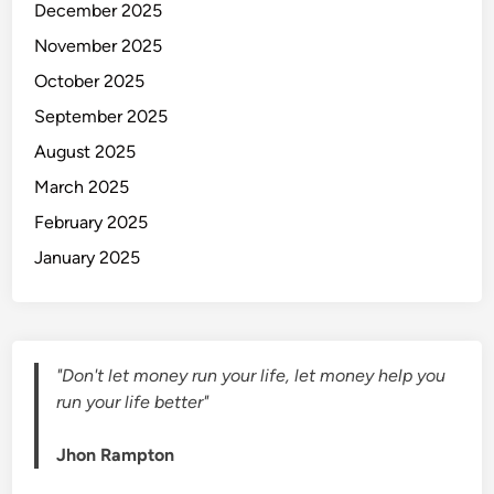
December 2025
t
November 2025
u
r
October 2025
K
September 2025
e
August 2025
u
a
March 2025
n
February 2025
g
January 2025
a
n
u
n
t
"Don't let money run your life, let money help you
u
run your life better"
k
P
Jhon Rampton
e