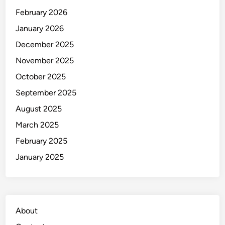
B
February 2026
i
January 2026
s
a
December 2025
K
November 2025
a
October 2025
m
u
September 2025
C
August 2025
o
March 2025
b
a
February 2025
January 2025
About