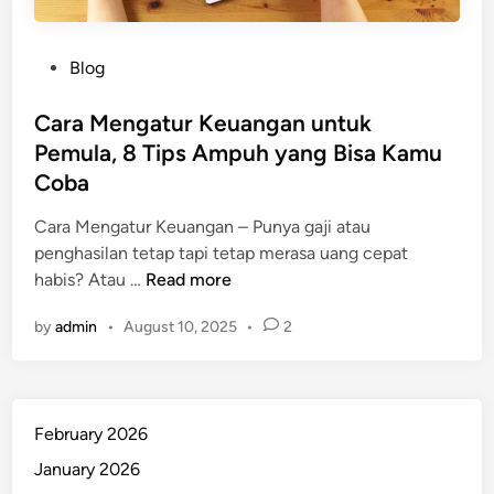
P
Blog
o
s
Cara Mengatur Keuangan untuk
t
Pemula, 8 Tips Ampuh yang Bisa Kamu
e
Coba
d
i
Cara Mengatur Keuangan – Punya gaji atau
n
penghasilan tetap tapi tetap merasa uang cepat
C
habis? Atau …
Read more
a
by
admin
•
August 10, 2025
•
2
r
a
M
e
February 2026
n
g
January 2026
a