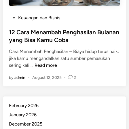
P
Keuangan dan Bisnis
o
s
12 Cara Menambah Penghasilan Bulanan
t
yang Bisa Kamu Coba
e
Cara Menambah Penghasilan – Biaya hidup terus naik,
d
jika kamu mengandalkan satu sumber pemasukan
i
1
sering kali …
Read more
n
2
by
admin
•
August 12, 2025
•
2
C
a
r
a
February 2026
M
e
January 2026
n
December 2025
a