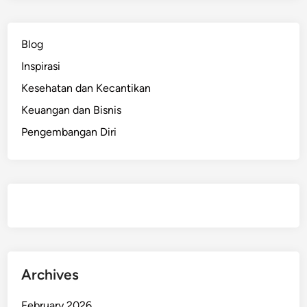
a
n
a
Blog
n
Inspirasi
y
a
Kesehatan dan Kecantikan
n
Keuangan dan Bisnis
g
Pengembangan Diri
B
i
s
a
K
a
m
u
C
Archives
o
b
February 2026