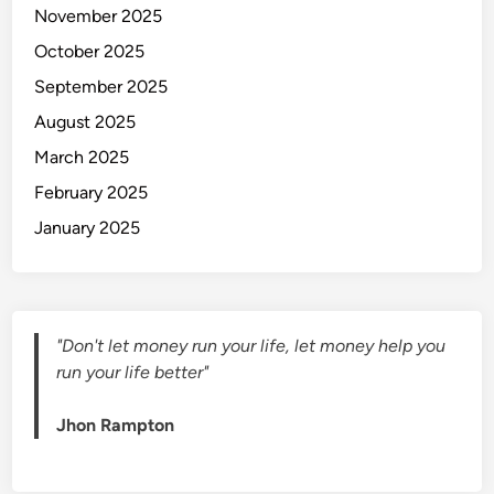
November 2025
m
b
October 2025
a
September 2025
h
August 2025
P
e
March 2025
n
February 2025
g
January 2025
h
a
s
i
l
"Don't let money run your life, let money help you
a
run your life better"
n
B
Jhon Rampton
u
l