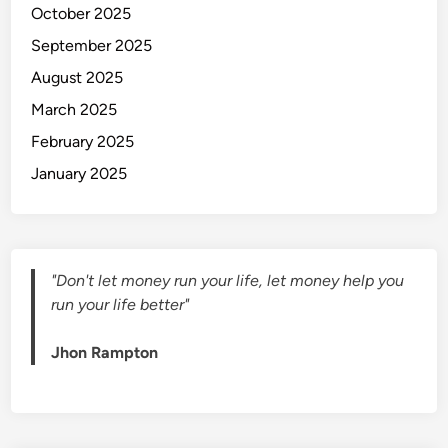
r
October 2025
P
September 2025
o
August 2025
s
i
March 2025
t
February 2025
i
January 2025
f
,
J
a
l
"Don't let money run your life, let money help you
a
run your life better"
n
i
Jhon Rampton
H
i
d
u