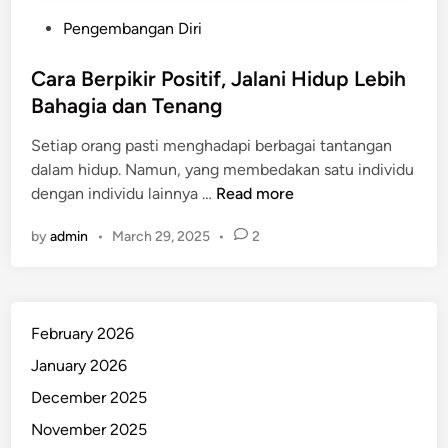
P
Pengembangan Diri
o
s
Cara Berpikir Positif, Jalani Hidup Lebih
t
Bahagia dan Tenang
e
Setiap orang pasti menghadapi berbagai tantangan
d
dalam hidup. Namun, yang membedakan satu individu
i
C
dengan individu lainnya …
Read more
n
a
by
admin
•
March 29, 2025
•
2
r
a
B
e
February 2026
r
p
January 2026
i
December 2025
k
November 2025
i