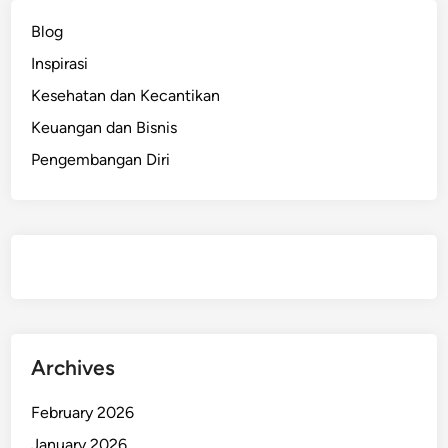
p
Blog
L
Inspirasi
e
b
Kesehatan dan Kecantikan
i
Keuangan dan Bisnis
h
Pengembangan Diri
B
a
h
a
g
i
a
d
a
Archives
n
T
February 2026
e
January 2026