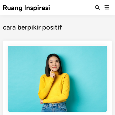
Skip
Ruang Inspirasi
Mai
to
Men
content
cara berpikir positif