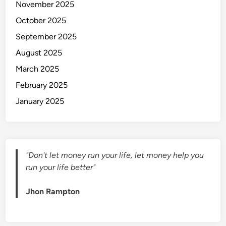
November 2025
k
i
October 2025
r
September 2025
K
August 2025
r
i
March 2025
t
February 2025
i
January 2025
s
y
a
n
g
"Don't let money run your life, let money help you
B
run your life better"
i
s
Jhon Rampton
a
K
a