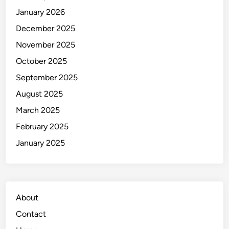
a
January 2026
n
g
December 2025
P
November 2025
e
October 2025
r
c
September 2025
a
August 2025
y
March 2025
a
H
February 2025
o
January 2025
a
k
s
About
Contact