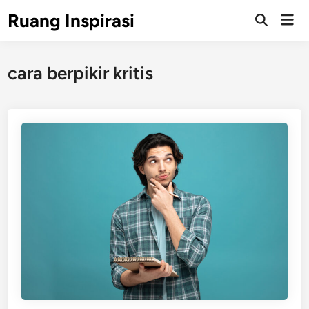
Skip
Ruang Inspirasi
Mai
to
Men
content
cara berpikir kritis