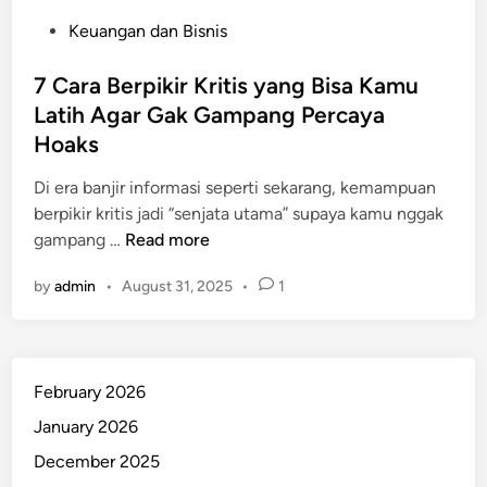
P
Keuangan dan Bisnis
o
s
7 Cara Berpikir Kritis yang Bisa Kamu
t
Latih Agar Gak Gampang Percaya
e
Hoaks
d
i
Di era banjir informasi seperti sekarang, kemampuan
n
berpikir kritis jadi “senjata utama” supaya kamu nggak
7
gampang …
Read more
C
by
admin
•
August 31, 2025
•
1
a
r
a
B
February 2026
e
r
January 2026
p
December 2025
i