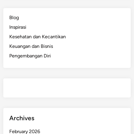
m
u
Blog
L
Inspirasi
a
t
Kesehatan dan Kecantikan
i
Keuangan dan Bisnis
h
Pengembangan Diri
A
g
a
r
G
a
k
G
a
Archives
m
p
February 2026