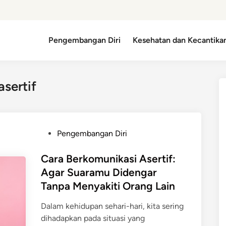
Pengembangan Diri
Kesehatan dan Kecantika
asertif
P
Pengembangan Diri
o
s
Cara Berkomunikasi Asertif:
t
Agar Suaramu Didengar
e
Tanpa Menyakiti Orang Lain
d
i
Dalam kehidupan sehari-hari, kita sering
n
dihadapkan pada situasi yang