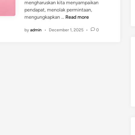
mengharuskan kita menyampaikan
pendapat, menolak permintaan,
C
mengungkapkan …
Read more
a
by
admin
•
December 1, 2025
•
0
r
a
B
e
r
k
o
m
u
n
i
k
a
s
i