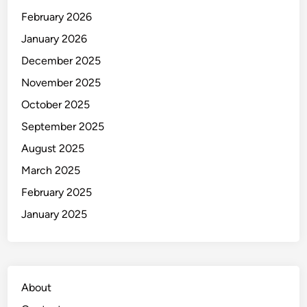
s
February 2026
t
January 2026
i
l
December 2025
a
November 2025
h
October 2025
y
a
September 2025
n
August 2025
g
March 2025
P
e
February 2025
r
January 2025
l
u
D
i
About
k
e