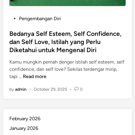
P
Pengembangan Diri
o
s
Bedanya Self Esteem, Self Confidence,
t
dan Self Love, Istilah yang Perlu
e
Diketahui untuk Mengenal Diri
d
i
Kamu mungkin pernah denger istilah self esteem, self
n
confidence, dan self love? Sekilas terdengar mirip,
B
tapi …
Read more
e
by
admin
•
October 29, 2025
•
0
d
a
n
y
February 2026
a
S
January 2026
e