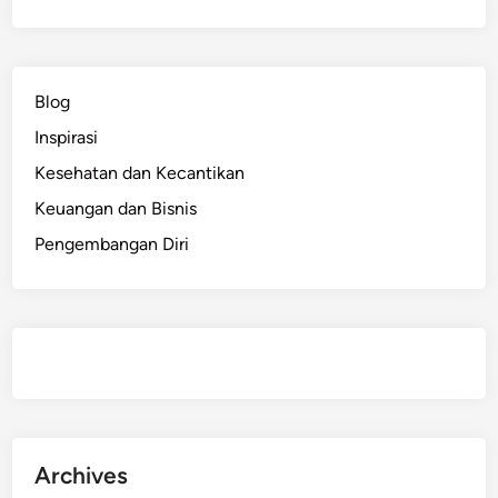
d
e
n
c
Blog
e
Inspirasi
,
d
Kesehatan dan Kecantikan
a
Keuangan dan Bisnis
n
Pengembangan Diri
S
e
l
f
L
o
v
e
,
Archives
I