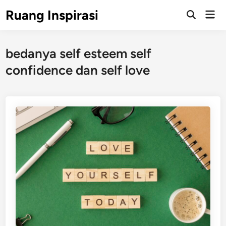
Skip
Ruang Inspirasi
Mai
to
Men
content
bedanya self esteem self
confidence dan self love