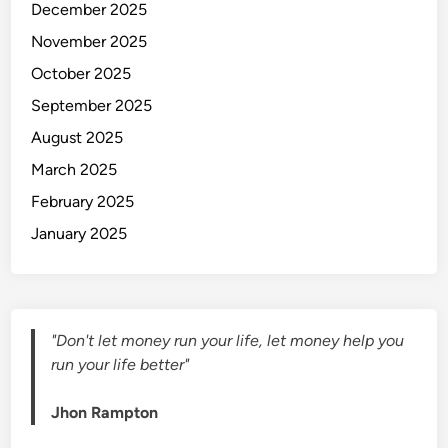
December 2025
l
November 2025
f
E
October 2025
s
September 2025
t
August 2025
e
e
March 2025
m
February 2025
,
January 2025
S
e
l
f
C
"Don't let money run your life, let money help you
o
run your life better"
n
f
Jhon Rampton
i