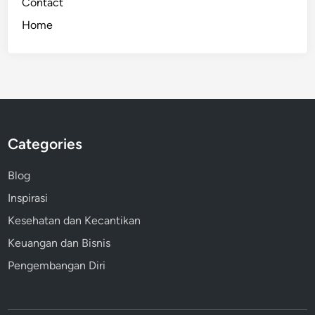
Contact
t
Home
a
h
u
i
u
n
t
Categories
u
k
Blog
M
Inspirasi
e
n
Kesehatan dan Kecantikan
g
Keuangan dan Bisnis
e
Pengembangan Diri
n
a
l