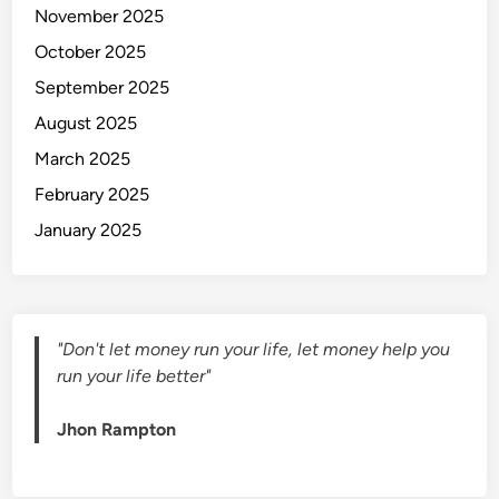
November 2025
a
r
October 2025
a
September 2025
M
August 2025
e
n
March 2025
g
February 2025
a
January 2025
t
a
s
i
K
"Don't let money run your life, let money help you
e
run your life better"
k
u
Jhon Rampton
r
a