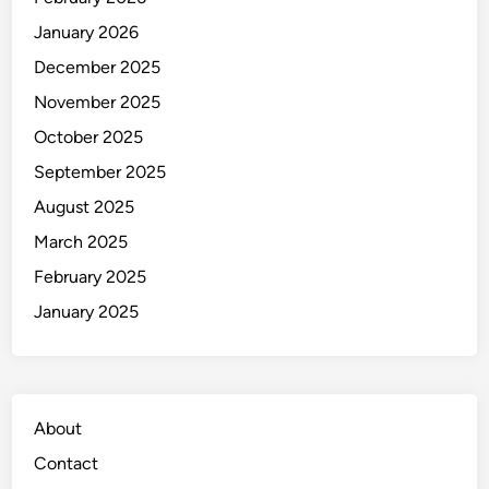
a
January 2026
k
9
December 2025
C
November 2025
a
October 2025
r
a
September 2025
B
August 2025
e
March 2025
r
i
February 2025
k
January 2025
u
t
About
Contact