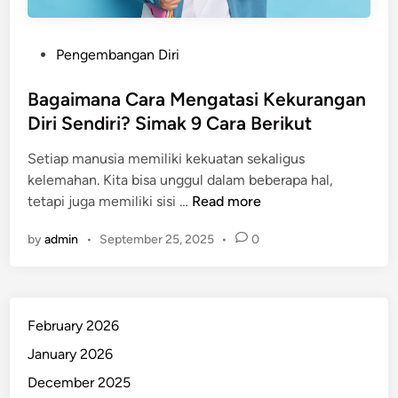
P
Pengembangan Diri
o
s
Bagaimana Cara Mengatasi Kekurangan
t
Diri Sendiri? Simak 9 Cara Berikut
e
Setiap manusia memiliki kekuatan sekaligus
d
kelemahan. Kita bisa unggul dalam beberapa hal,
i
B
tetapi juga memiliki sisi …
Read more
n
a
by
admin
•
September 25, 2025
•
0
g
a
i
m
February 2026
a
n
January 2026
a
December 2025
C