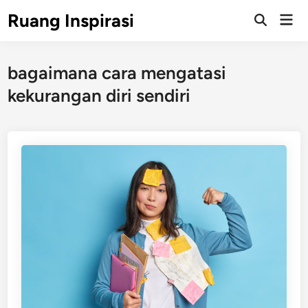
Skip
Ruang Inspirasi
Mai
to
Men
content
bagaimana cara mengatasi
kekurangan diri sendiri