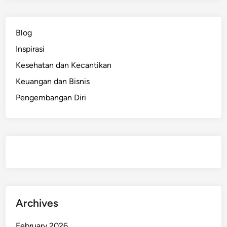
n
g
a
Blog
n
Inspirasi
D
i
Kesehatan dan Kecantikan
r
Keuangan dan Bisnis
i
Pengembangan Diri
S
e
n
d
i
r
i
?
S
Archives
i
m
February 2026